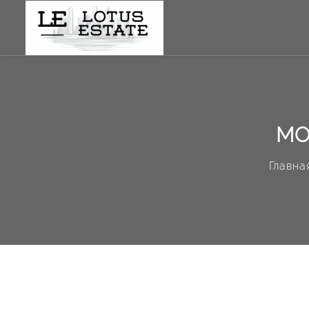
МО
Главна